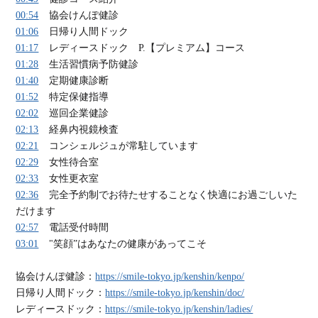
00:54
協会けんぽ健診
01:06
日帰り人間ドック
01:17
レディースドック P.【プレミアム】コース
01:28
生活習慣病予防健診
01:40
定期健康診断
01:52
特定保健指導
02:02
巡回企業健診
02:13
経鼻内視鏡検査
02:21
コンシェルジュが常駐しています
02:29
女性待合室
02:33
女性更衣室
02:36
完全予約制でお待たせすることなく快適にお過ごしいた
だけます
02:57
電話受付時間
03:01
"笑顔”はあなたの健康があってこそ
協会けんぽ健診：
https://smile-tokyo.jp/kenshin/kenpo/
日帰り人間ドック：
https://smile-tokyo.jp/kenshin/doc/
レディースドック：
https://smile-tokyo.jp/kenshin/ladies/