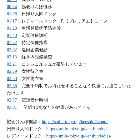
00:54
協会けんぽ健診
01:06
日帰り人間ドック
01:17
レディースドック P.【プレミアム】コース
01:28
生活習慣病予防健診
01:40
定期健康診断
01:52
特定保健指導
02:02
巡回企業健診
02:13
経鼻内視鏡検査
02:21
コンシェルジュが常駐しています
02:29
女性待合室
02:33
女性更衣室
02:36
完全予約制でお待たせすることなく快適にお過ごしいた
だけます
02:57
電話受付時間
03:01
"笑顔”はあなたの健康があってこそ
協会けんぽ健診：
https://smile-tokyo.jp/kenshin/kenpo/
日帰り人間ドック：
https://smile-tokyo.jp/kenshin/doc/
レディースドック：
https://smile-tokyo.jp/kenshin/ladies/